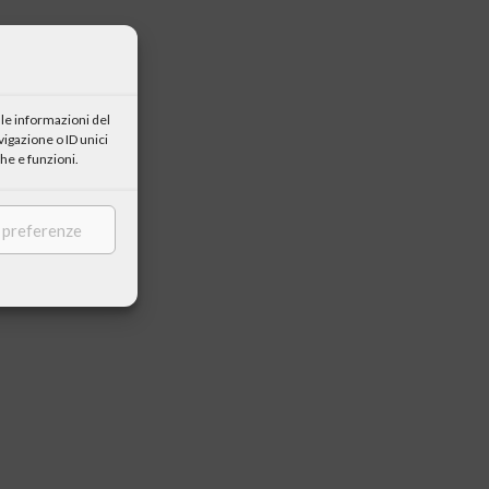
le informazioni del
igazione o ID unici
he e funzioni.
e preferenze