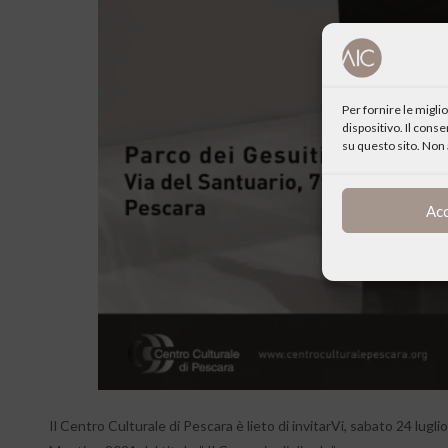
Per fornire le migl
dispositivo. Il cons
su questo sito. Non 
Ac
Il Centro Culturale di Pescara è lieto di invitarVi, sabato 24 lugl