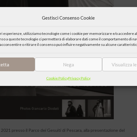
Gestisci Consenso Cookie
iori esperienze, utilizziamo tecnologie come i cookie per memorizzare e/o accedere al
enso a queste tecnologie ci permetterà di elaborare dati come il comportamento di nav
acconsentire o ritirare il consenso può influire negativamente su alcune caratteristic
cetta
Nega
Visualizza l
Cookie Policy
Privacy Policy
io 2021 presso il Parco dei Gesuiti di Pescara, alla presentazione del