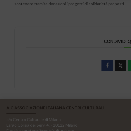
sostenere tramite donazioni i progetti di solidarietà proposti.
CONDIVIDI 
AIC ASSOCIAZIONE ITALIANA CENTRI CULTURALI
c/o Centro Culturale di Milano
Largo Corsia dei Servi 4, - 20122 Milano
E-mail:
segreteria@centriculturali.org