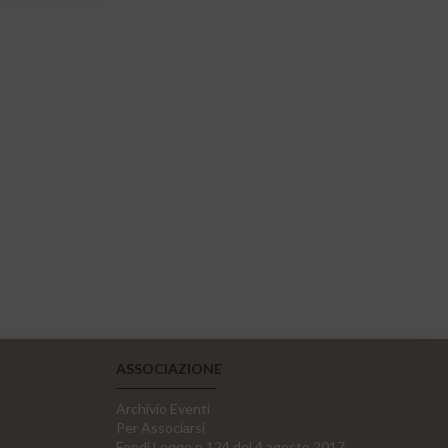
ASSOCIAZIONE
Archivio Eventi
Per Associarsi
Fondi Legge n.124 del 4 agosto 2017