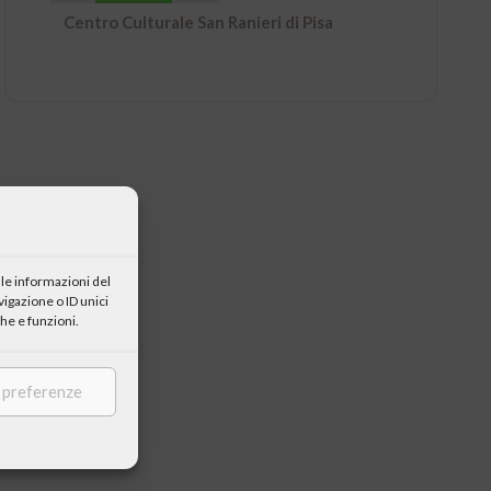
Centro Culturale San Ranieri di Pisa
le informazioni del
igazione o ID unici
he e funzioni.
e preferenze