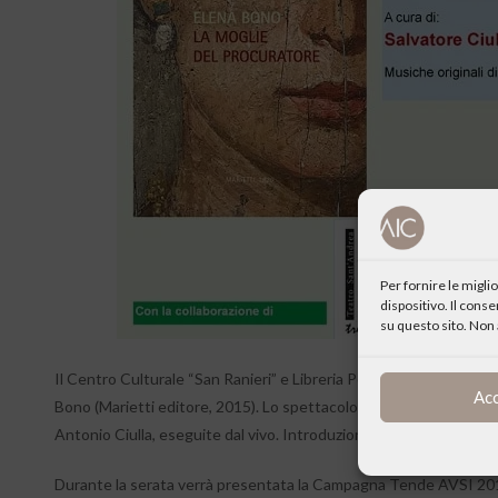
Per fornire le migl
dispositivo. Il cons
su questo sito. Non 
Il Centro Culturale “San Ranieri” e Libreria Pellegrini organizzan
Ac
Bono (Marietti editore, 2015). Lo spettacolo è a cura di Salvatore 
Antonio Ciulla, eseguite dal vivo. Introduzione di Francesco Marc
Durante la serata verrà presentata la Campagna Tende AVSI 2016: 