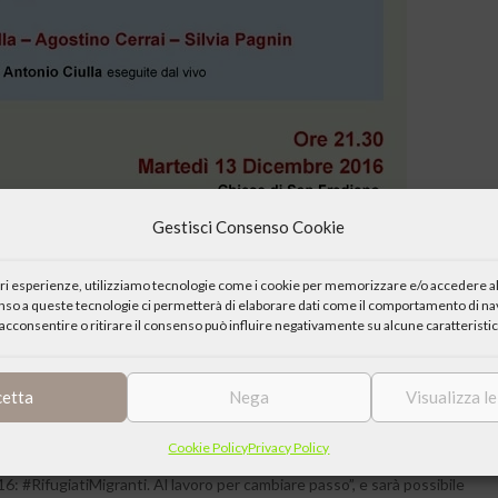
Gestisci Consenso Cookie
iori esperienze, utilizziamo tecnologie come i cookie per memorizzare e/o accedere al
enso a queste tecnologie ci permetterà di elaborare dati come il comportamento di nav
acconsentire o ritirare il consenso può influire negativamente su alcune caratteristic
o una lettura drammatizzata de “La moglie del procuratore” di Elena
cetta
Nega
Visualizza l
Ciulla, Agostino Cerrai e Silvia Pagnin, con musiche originali di
hitti.
Cookie Policy
Privacy Policy
#RifugiatiMigranti. Al lavoro per cambiare passo”, e sarà possibile