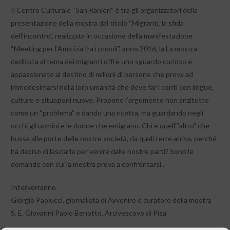
Il Centro Culturale “San Ranieri” è tra gli organizzatori della
presentazione della mostra dal titolo “Migranti, la sfida
dell’incontro”, realizzata in occasione della manifestazione
“Meeting per l’Amicizia fra i popoli”, anno 2016, la La mostra
dedicata al tema dei migranti offre uno sguardo curioso e
appassionato al destino di milioni di persone che prova ad
immedesimarsi nella loro umanità che deve far i conti con lingue,
culture e situazioni nuove. Propone l’argomento non anzitutto
come un “problema” o dando una ricetta, ma guardando negli
occhi gli uomini e le donne che emigrano. Chi è quell’”altro” che
bussa alle porte delle nostre società, da quali terre arriva, perché
ha deciso di lasciarle per venire dalle nostre parti? Sono le
domande con cui la mostra prova a confrontarsi .
Interverranno
Giorgio Paolucci, giornalista di Avvenire e curatore della mostra
S. E. Giovanni Paolo Benotto, Arcivescovo di Pisa