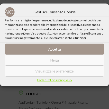
CONDIVIDI QUESTO EVENTO
Gestisci Consenso Cookie
Per fornire le migliori esperienze, utilizziamo tecnologie come i cookie per
memorizzare e/o accedere alle informazioni del dispositivo. Il consenso a
queste tecnologie ci permetterà di elaborare dati come il comportamento di
navigazione o ID unici su questo sito. Non acconsentire o ritirare il consenso
può influire negativamente su alcune caratteristiche e funzioni.
Accetta
Nega
Visualizza le preferenze
DATA
Cookie Policy
Privacy Policy
Giovedì 19 Febbraio 2026 ore 21:15
LUOGO
Auditorium Toniolo – Opera Primaziale Pisana,
Piazza Arcivescovado – Pisa