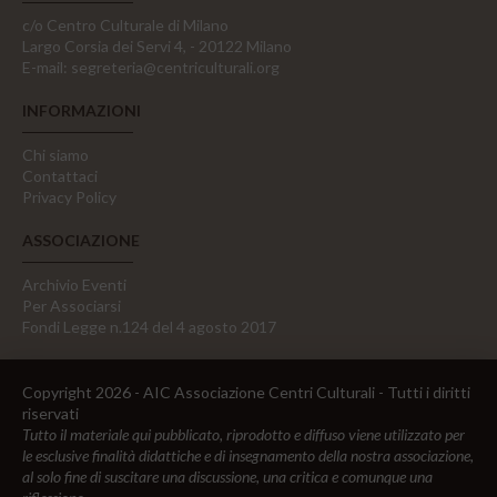
c/o Centro Culturale di Milano
Largo Corsia dei Servi 4, - 20122 Milano
E-mail:
segreteria@centriculturali.org
INFORMAZIONI
Chi siamo
Contattaci
Privacy Policy
ASSOCIAZIONE
Archivio Eventi
Per Associarsi
Fondi Legge n.124 del 4 agosto 2017
Copyright 2026 - AIC Associazione Centri Culturali - Tutti i diritti
riservati
Tutto il materiale qui pubblicato, riprodotto e diffuso viene utilizzato per
le esclusive finalità didattiche e di insegnamento della nostra associazione,
al solo fine di suscitare una discussione, una critica e comunque una