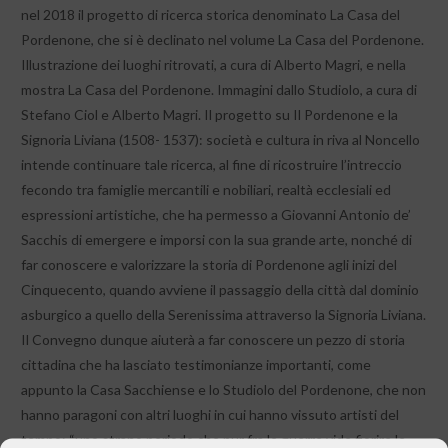
nel 2018 il progetto di ricerca storica denominato La Casa del
Pordenone, che si è declinato nel volume La Casa del Pordenone.
Illustrazione dei luoghi ritrovati, a cura di Alberto Magri, e nella
mostra La Casa del Pordenone. Immagini dallo Studiolo, a cura di
Stefano Ciol e Alberto Magri. Il progetto su Il Pordenone e la
Signoria Liviana (1508- 1537): società e cultura in riva al Noncello
intende continuare tale ricerca, al fine di ricostruire l’intreccio
fecondo tra famiglie mercantili e nobiliari, realtà ecclesiali ed
espressioni artistiche, che ha permesso a Giovanni Antonio de’
Sacchis di emergere e imporsi con la sua grande arte, nonché di
far conoscere e valorizzare la storia di Pordenone agli inizi del
Cinquecento, quando avviene il passaggio della città dal dominio
asburgico a quello della Serenissima attraverso la Signoria Liviana.
Il Convegno dunque aiuterà a far conoscere un pezzo di storia
cittadina che ha lasciato testimonianze importanti, come
appunto la Casa Sacchiense e lo Studiolo del Pordenone, che non
hanno paragoni con altri luoghi in cui hanno vissuto artisti del
tempo: “uno strano periodo che pur fra le guerre vide fiorire le