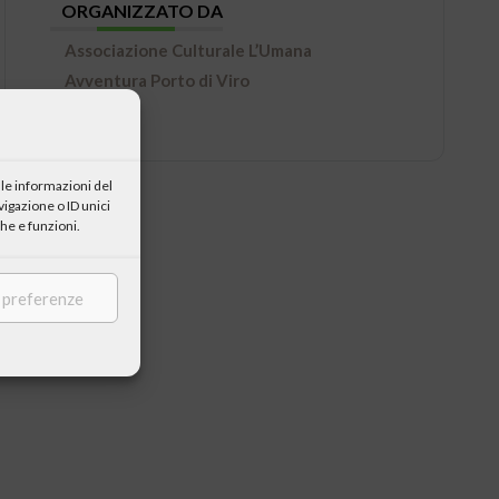
ORGANIZZATO DA
Associazione Culturale L’Umana
Avventura Porto di Viro
le informazioni del
igazione o ID unici
he e funzioni.
e preferenze