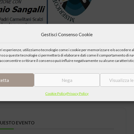
Gestisci Consenso Cookie
ileo voluto da Papa Francesco ha organizzato l’incontro dal titolo “I
iori esperienze, utilizziamo tecnologie come i cookie per memorizzare e/o accedere al
enso a queste tecnologie ci permetterà di elaborare dati come il comportamento di nav
acconsentire o ritirare il consenso può influire negativamente su alcune caratteristic
ri Carmelitani Scalzi della provincia Lombarda
cetta
Nega
Visualizza l
Cookie Policy
Privacy Policy
QUESTO EVENTO