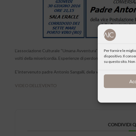
L’associazione Culturale “Umana Avventura” in occasione del Giub
Per fornire le migl
dispositivo. Il cons
volti della misericordia. Esperienze di perdono e cambiamento”.
su questo sito. Non 
E’intervenuto padre Antonio Sangalli, della vice Postulazione Pad
Ac
VIDEO DELL’EVENTO
CONDIVIDI 