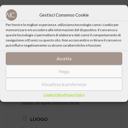
Gestisci Consenso Cookie
CONDIVIDI QUESTO EVENTO
Per fornire le migliori esperienze, utilizziamo tecnologie come i cookie per
memorizzare e/o accedere alle informazioni del dispositivo. Il consenso a
queste tecnologie ci permetterà di elaborare dati come il comportamento di
navigazione o ID unici su questo sito. Non acconsentire o ritirare il consenso
può influire negativamente su alcune caratteristiche e funzioni.
Accetta
Nega
Visualizza le preferenze
Cookie Policy
Privacy Policy
DATA
Sabato 18 Aprile 2020 ore 18:00
LUOGO