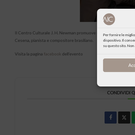
Il Centro Culturale J. H. Newman promuove il concerto testimonia
Per fornire le migl
Cesena, pianista e compositore brasiliano.
dispositivo. Il cons
su questo sito. Non 
Visita la pagina
facebook
dell’evento
Ac
CONDIVIDI 