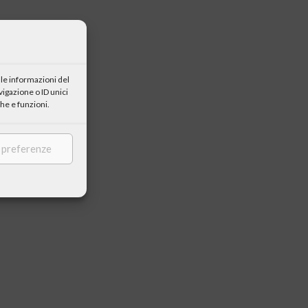
le informazioni del
igazione o ID unici
he e funzioni.
e preferenze