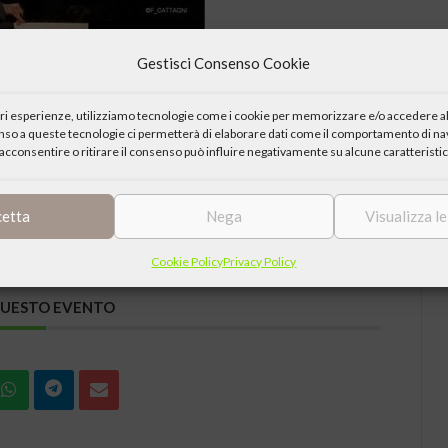
Gestisci Consenso Cookie
nza dal titolo “La nota dominante. Il cuore e il destino” con Marcelo
iori esperienze, utilizziamo tecnologie come i cookie per memorizzare e/o accedere al
enso a queste tecnologie ci permetterà di elaborare dati come il comportamento di nav
acconsentire o ritirare il consenso può influire negativamente su alcune caratteristic
cetta
Nega
Visualizza l
Cookie Policy
Privacy Policy
QUESTO EVENTO