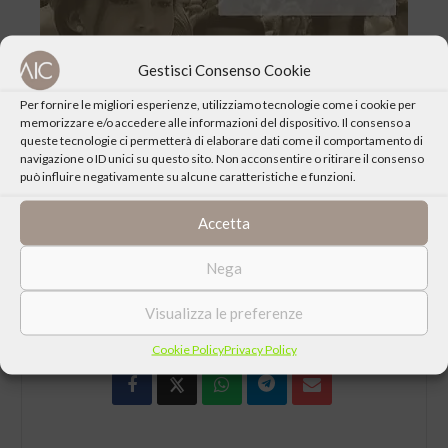
Gestisci Consenso Cookie
Il Centro Culturale “Newman” organizza l’incontro dal titolo
Per fornire le migliori esperienze, utilizziamo tecnologie come i cookie per
memorizzare e/o accedere alle informazioni del dispositivo. Il consenso a
“
Nuovi orizzonti. Tra Oriente e Occidente
“, storie e vite dell’Italia
queste tecnologie ci permetterà di elaborare dati come il comportamento di
multietnica con Andrea Avveduto, giornalista e alcuni ragazzi
navigazione o ID unici su questo sito. Non acconsentire o ritirare il consenso
ideatori della mostra “Nuove Generazioni” del #meeting17.
può influire negativamente su alcune caratteristiche e funzioni.
Accetta
Nega
CONDIVIDI QUESTO EVENTO
Visualizza le preferenze
Cookie Policy
Privacy Policy