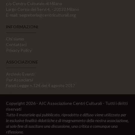
c/o Centro Culturale di Milano
Largo Corsia dei Servi 4, - 20122 Milano
E-mail:
segreteria@centriculturali.org
INFORMAZIONI
Chi siamo
Contattaci
Privacy Policy
ASSOCIAZIONE
Archivio Eventi
Per Associarsi
Fondi Legge n.124 del 4 agosto 2017
Copyright 2026 - AIC Associazione Centri Culturali - Tutti i diritti
riservati
Tutto il materiale qui pubblicato, riprodotto e diffuso viene utilizzato per
le esclusive finalità didattiche e di insegnamento della nostra associazione,
al solo fine di suscitare una discussione, una critica e comunque una
riflessione.