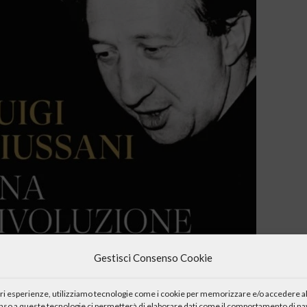
Gestisci Consenso Cookie
iori esperienze, utilizziamo tecnologie come i cookie per memorizzare e/o accedere al
enso a queste tecnologie ci permetterà di elaborare dati come il comportamento di nav