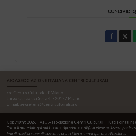
CONDIVIDI 
AIC ASSOCIAZIONE ITALIANA CENTRI CULTURALI
c/o Centro Culturale di Milano
Largo Corsia dei Servi 4, - 20122 Milano
E-mail:
segreteria@centriculturali.org
Copyright 2026 - AIC Associazione Centri Culturali - Tutti i diritti ris
Tutto il materiale qui pubblicato, riprodotto e diffuso viene utilizzato per le e
fine di suscitare una discussione, una critica e comunque una riflessione.