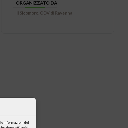
ORGANIZZATO DA
Il Sicomoro, ODV di Ravenna
le informazioni del
igazione o ID unici