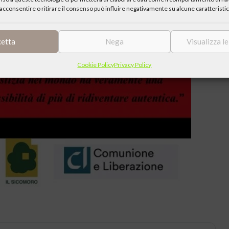
acconsentire o ritirare il consenso può influire negativamente su alcune caratteristic
cetta
Nega
Visualizza l
Cookie Policy
Privacy Policy