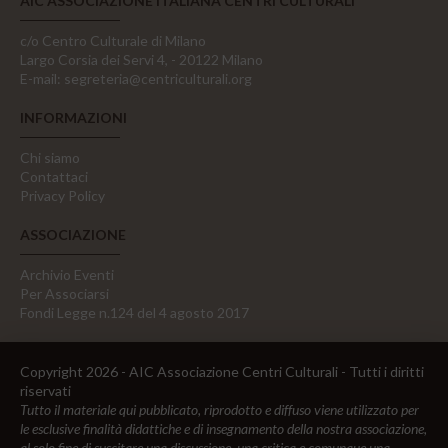
AIC ASSOCIAZIONE ITALIANA CENTRI CULTURALI
c/o Centro Culturale di Milano
Largo Corsia dei Servi 4, - 20122 Milano
E-mail:
segreteria@centriculturali.org
INFORMAZIONI
Chi siamo
Contattaci
Privacy Policy
ASSOCIAZIONE
Archivio Eventi
Per Associarsi
Fondi Legge n.124 del 4 agosto 2017
Copyright 2026 - AIC Associazione Centri Culturali - Tutti i diritti
riservati
Tutto il materiale qui pubblicato, riprodotto e diffuso viene utilizzato per
le esclusive finalità didattiche e di insegnamento della nostra associazione,
al solo fine di suscitare una discussione, una critica e comunque una