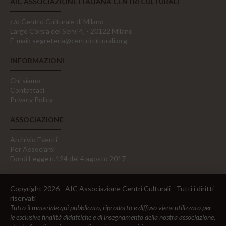
AIC ASSOCIAZIONE ITALIANA CENTRI CULTURALI
c/o Centro Culturale di Milano
Largo Corsia dei Servi 4, - 20122 Milano
E-mail:
segreteria@centriculturali.org
INFORMAZIONI
Chi siamo
Contattaci
Privacy Policy
ASSOCIAZIONE
Archivio Eventi
Per Associarsi
Fondi Legge n.124 del 4 agosto 2017
Copyright 2026 - AIC Associazione Centri Culturali - Tutti i diritti
riservati
Tutto il materiale qui pubblicato, riprodotto e diffuso viene utilizzato per
le esclusive finalità didattiche e di insegnamento della nostra associazione,