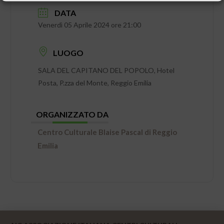
DATA
Venerdì 05 Aprile 2024 ore 21:00
LUOGO
SALA DEL CAPITANO DEL POPOLO, Hotel
Posta, P.zza del Monte, Reggio Emilia
ORGANIZZATO DA
Centro Culturale Blaise Pascal di Reggio
Emilia