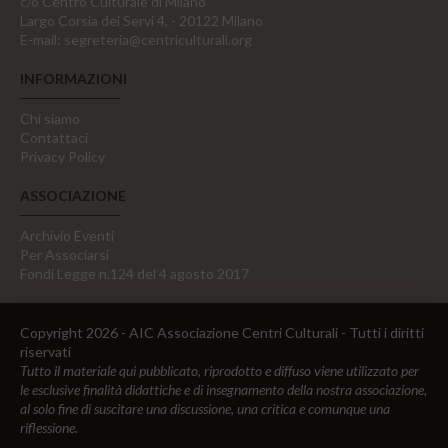
c/o Centro Culturale di Milano
Largo Corsia dei Servi 4, - 20122 Milano
E-mail:
segreteria@centriculturali.org
INFORMAZIONI
Chi siamo
Contattaci
Privacy Policy
ASSOCIAZIONE
Archivio Eventi
Per Associarsi
Fondi Legge n.124 del 4 agosto 2017
Copyright 2026 - AIC Associazione Centri Culturali - Tutti i diritti
riservati
Tutto il materiale qui pubblicato, riprodotto e diffuso viene utilizzato per
le esclusive finalità didattiche e di insegnamento della nostra associazione,
al solo fine di suscitare una discussione, una critica e comunque una
riflessione.