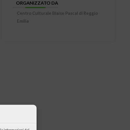
ORGANIZZATO DA
Centro Culturale Blaise Pascal di Reggio
Emilia
le informazioni del