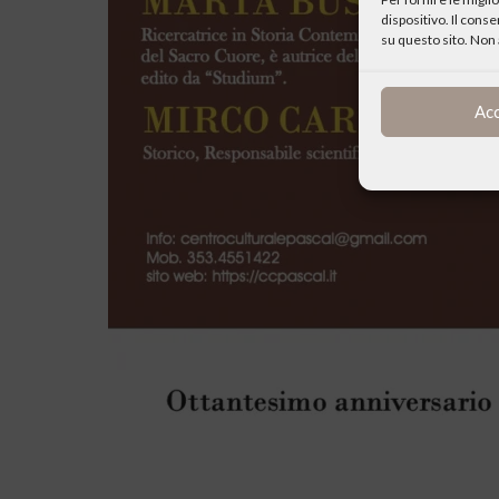
dispositivo. Il cons
su questo sito. Non 
Ac