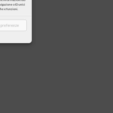
igazione o ID unici
he e funzioni.
e preferenze