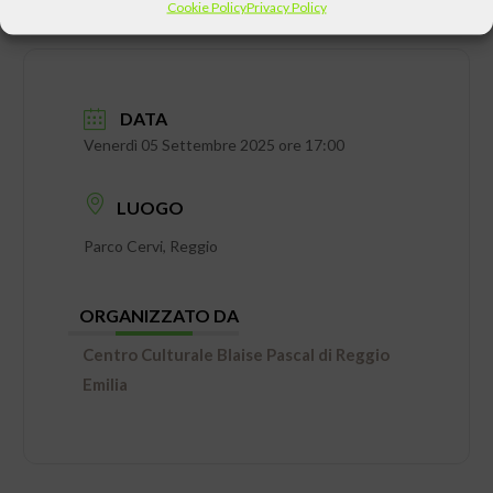
Cookie Policy
Privacy Policy
DATA
Venerdì 05 Settembre 2025 ore 17:00
LUOGO
Parco Cervi, Reggio
ORGANIZZATO DA
Centro Culturale Blaise Pascal di Reggio
Emilia