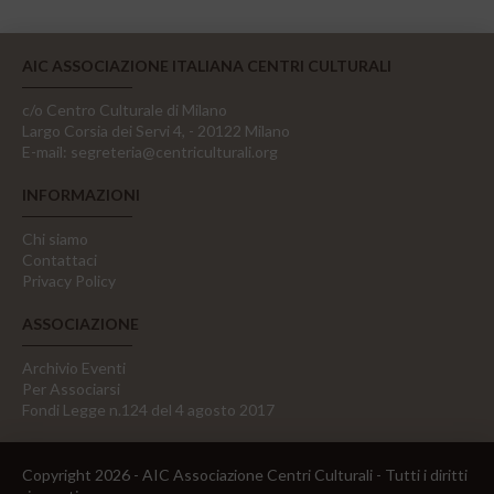
AIC ASSOCIAZIONE ITALIANA CENTRI CULTURALI
c/o Centro Culturale di Milano
Largo Corsia dei Servi 4, - 20122 Milano
E-mail:
segreteria@centriculturali.org
INFORMAZIONI
Chi siamo
Contattaci
Privacy Policy
ASSOCIAZIONE
Archivio Eventi
Per Associarsi
Fondi Legge n.124 del 4 agosto 2017
Copyright 2026 - AIC Associazione Centri Culturali - Tutti i diritti