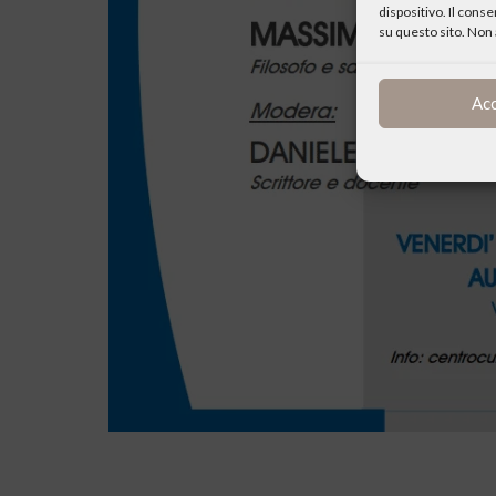
dispositivo. Il cons
su questo sito. Non 
Ac