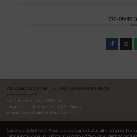
CONDIVIDI 
AIC ASSOCIAZIONE ITALIANA CENTRI CULTURALI
c/o Centro Culturale di Milano
Largo Corsia dei Servi 4, - 20122 Milano
E-mail:
segreteria@centriculturali.org
Copyright 2026 - AIC Associazione Centri Culturali - Tutti i diritti ris
Tutto il materiale qui pubblicato, riprodotto e diffuso viene utilizzato per le e