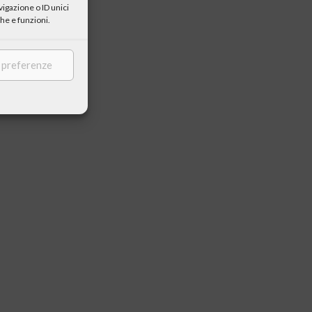
igazione o ID unici
he e funzioni.
e preferenze