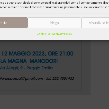
enso a queste tecnologie ci permetterà di elaborare dati come il comportamento di nav
acconsentire o ritirare il consenso può influire negativamente su alcune caratteristic
cetta
Nega
Visualizza l
Cookie Policy
Privacy Policy