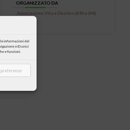
ORGANIZZATO DA
Associazione Vita e Destino di Rho (Mi)
le informazioni del
igazione o ID unici
he e funzioni.
e preferenze