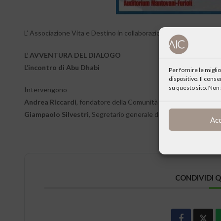
L’ Associazione Vita e Destino in collaborazione con Acli e con Rho
L’ AVVENTURA DEL DIALOGO
L’incontro di Abu Dhabi
Per fornire le migl
dispositivo. Il cons
su questo sito. Non 
Intervengono
Andrea Riccardi
, fondatore della Comunità di Sant’Egidio
Giampaolo Silvestri
, Segretario generale dell Fondazione Avsi
Ac
CONDIVIDI 