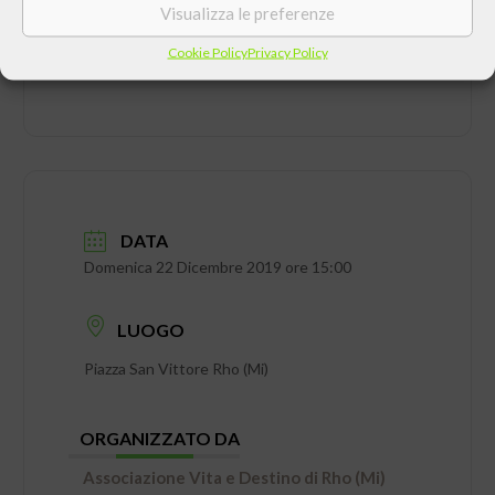
Visualizza le preferenze
Cookie Policy
Privacy Policy
DATA
Domenica 22 Dicembre 2019 ore 15:00
LUOGO
Piazza San Vittore Rho (Mi)
ORGANIZZATO DA
Associazione Vita e Destino di Rho (Mi)