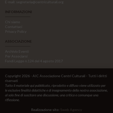
E-mail:
segreteria@centriculturali.org
INFORMAZIONI
Chi siamo
Contattaci
Privacy Policy
ASSOCIAZIONE
Archivio Eventi
Per Associarsi
Fondi Legge n.124 del 4 agosto 2017
Copyright 2026 - AIC Associazione Centri Culturali - Tutti i diritti
riservati
Tutto il materiale qui pubblicato, riprodotto e diffuso viene utilizzato per
le esclusive finalità didattiche e di insegnamento della nostra associazione,
al solo fine di suscitare una discussione, una critica e comunque una
riflessione.
Realizzazione sito:
Sweb Agency