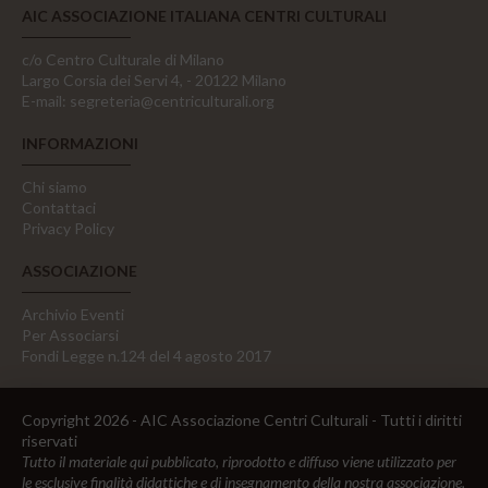
AIC ASSOCIAZIONE ITALIANA CENTRI CULTURALI
c/o Centro Culturale di Milano
Largo Corsia dei Servi 4, - 20122 Milano
E-mail:
segreteria@centriculturali.org
INFORMAZIONI
Chi siamo
Contattaci
Privacy Policy
ASSOCIAZIONE
Archivio Eventi
Per Associarsi
Fondi Legge n.124 del 4 agosto 2017
Copyright 2026 - AIC Associazione Centri Culturali - Tutti i diritti
riservati
Tutto il materiale qui pubblicato, riprodotto e diffuso viene utilizzato per
le esclusive finalità didattiche e di insegnamento della nostra associazione,