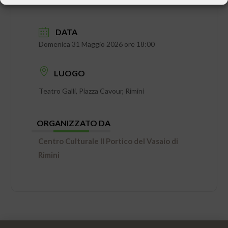
DATA
Domenica 31 Maggio 2026 ore 18:00
LUOGO
Teatro Galli, Piazza Cavour, Rimini
ORGANIZZATO DA
Centro Culturale Il Portico del Vasaio di
Rimini