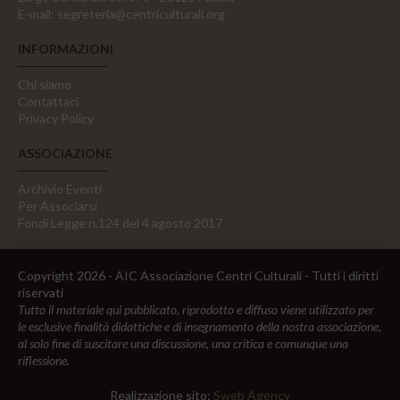
E-mail:
segreteria@centriculturali.org
INFORMAZIONI
Chi siamo
Contattaci
Privacy Policy
ASSOCIAZIONE
Archivio Eventi
Per Associarsi
Fondi Legge n.124 del 4 agosto 2017
Copyright 2026 - AIC Associazione Centri Culturali - Tutti i diritti
riservati
Tutto il materiale qui pubblicato, riprodotto e diffuso viene utilizzato per
le esclusive finalità didattiche e di insegnamento della nostra associazione,
al solo fine di suscitare una discussione, una critica e comunque una
riflessione.
Realizzazione sito:
Sweb Agency