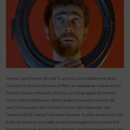
Anche i santi hanno i brufoli” è uno racconto giullaresco dove
l’attore e scrittore Giovanni Scifoni, accompagnato dai musicisti
Davide Vaccari e Maurizio Picchiò, con il linguaggio divertente
che lo contraddistingue, riporta ai giorni nostri le vicende dei
santi del passato: San Giovanni Bosco, Sant’Agostino, San
Giovanni di Dio, Santa Francesca Romana. A volte sembra che Dio
lo faccia apposta: si sceglie le persone peggiori per compiere le
sue grandi opere, e forse lo fa apposta, per rendere evidente che