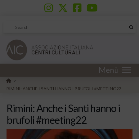
Sub
Search
Menù
HOME
>
RIMINI: ANCHE I SANTI HANNO I BRUFOLI #MEETING22
Rimini: Anche i Santi hanno i
brufoli #meeting22