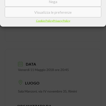
Nega
CONDIVIDI QUESTO EVENTO
Visualizza le preferenze
Cookie Policy
Privacy Policy
DATA
Venerdì 11 Maggio 2018 ore 20:45
LUOGO
Sala Manzoni, via IV novembre 35, Rimini