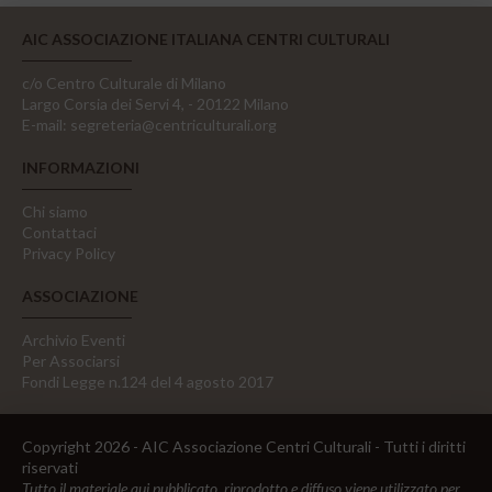
AIC ASSOCIAZIONE ITALIANA CENTRI CULTURALI
c/o Centro Culturale di Milano
Largo Corsia dei Servi 4, - 20122 Milano
E-mail:
segreteria@centriculturali.org
INFORMAZIONI
Chi siamo
Contattaci
Privacy Policy
ASSOCIAZIONE
Archivio Eventi
Per Associarsi
Fondi Legge n.124 del 4 agosto 2017
Copyright 2026 - AIC Associazione Centri Culturali - Tutti i diritti
riservati
Tutto il materiale qui pubblicato, riprodotto e diffuso viene utilizzato per