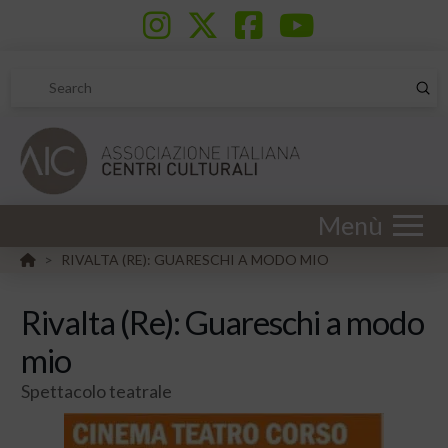
Sub
Search
Menù
HOME
RIVALTA (RE): GUARESCHI A MODO MIO
>
Rivalta (Re): Guareschi a modo
mio
Spettacolo teatrale