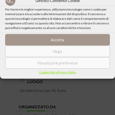
Gestisci Consenso Cookie
Per fornire le migliori esperienze, utilizziamo tecnologie come i cookie per
memorizzare e/o accedere alle informazioni del dispositivo. Il consenso a
queste tecnologie ci permetterà di elaborare dati come il comportamento di
navigazione o ID unici su questo sito. Non acconsentire o ritirare il consenso
può influire negativamente su alcune caratteristiche e funzioni.
Accetta
Nega
DATA
Visualizza le preferenze
Venerdì 23 Settembre 2022 ore 21:30
Cookie Policy
Privacy Policy
LUOGO
Via delle Sette Sale 30, Roma
ORGANIZZATO DA