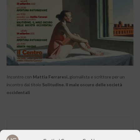
Incontro con
Mattia Ferraresi,
giornalista e scrittore per un
incontro dal titolo
Solitudine. Il male oscuro delle società
occidentali
CONDIVIDI QUESTO EVENTO