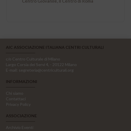
Centro Giovanile, Il Centro di Roma
AIC ASSOCIAZIONE ITALIANA CENTRI CULTURALI
c/o Centro Culturale di Milano
Largo Corsia dei Servi 4, - 20122 Milano
E-mail:
segreteria@centriculturali.org
INFORMAZIONI
Chi siamo
Contattaci
Privacy Policy
ASSOCIAZIONE
Archivio Eventi