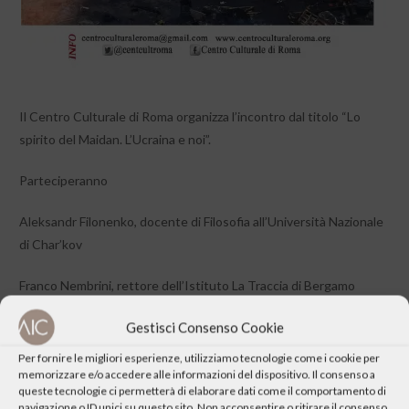
Il Centro Culturale di Roma organizza l’incontro dal titolo “Lo
spirito del Maidan. L’Ucraina e noi”.
Parteciperanno
Aleksandr Filonenko, docente di Filosofia all’Università Nazionale
di Char’kov
Franco Nembrini, rettore dell’Istituto La Traccia di Bergamo
Gestisci Consenso Cookie
Per fornire le migliori esperienze, utilizziamo tecnologie come i cookie per
memorizzare e/o accedere alle informazioni del dispositivo. Il consenso a
queste tecnologie ci permetterà di elaborare dati come il comportamento di
navigazione o ID unici su questo sito. Non acconsentire o ritirare il consenso
Fai clic per accettare i cookie marketing e