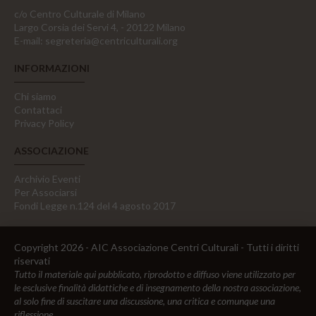
c/o Centro Culturale di Milano
Largo Corsia dei Servi 4, - 20122 Milano
E-mail:
segreteria@centriculturali.org
INFORMAZIONI
Chi siamo
Contattaci
Privacy Policy
ASSOCIAZIONE
Archivio Eventi
Per Associarsi
Fondi Legge n.124 del 4 agosto 2017
Copyright 2026 - AIC Associazione Centri Culturali - Tutti i diritti
riservati
Tutto il materiale qui pubblicato, riprodotto e diffuso viene utilizzato per
le esclusive finalità didattiche e di insegnamento della nostra associazione,
al solo fine di suscitare una discussione, una critica e comunque una
riflessione.