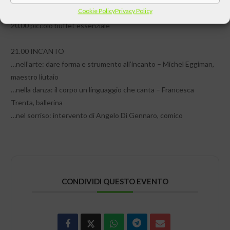
Cookie Policy
Privacy Policy
20.00 piccolo buffet essenziale
21.00 INCANTO
…nell’arte: dare forma e strumento all’incanto – Michel Eggiman,
maestro liutaio
…nella danza: il corpo un linguaggio che canta – Francesca
Trenta, ballerina
​…nel sorriso: intervento di Angelo Di Gennaro, comico
CONDIVIDI QUESTO EVENTO