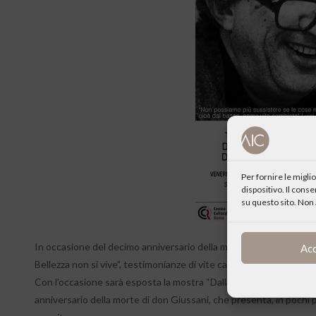
Per fornire le migl
dispositivo. Il cons
su questo sito. Non 
In occasione del decimo anniversario della morte di don Luigi Giu
Ac
Bellezza non si vive”, testimonianze di vite cambiate da un incont
Con l’occasione sarà esposta la mostra “Dalla mia vita alla vostr
anniversario della morte di don Giussani, che presenta, in pochi pan