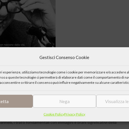
Gestisci Consenso Cookie
iori esperienze, utilizziamo tecnologie come i cookie per memorizzare e/o accedere al
enso a queste tecnologie ci permetterà di elaborare dati come il comportamento di nav
acconsentire o ritirare il consenso può influire negativamente su alcune caratteristic
ssani il Centro Culturale di Roma organizza l’incontro “Senza la
cetta
Nega
Visualizza l
ro.
Cookie Policy
Privacy Policy
a” realizzata da Comunione e Liberazione in occasione del decimo
nelli, i tratti fondamentali con immagini e brani significativi della