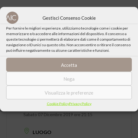
Gestisci Consenso Cookie
CONDIVIDI QUESTO EVENTO
Per fornire le migliori esperienze, utilizziamo tecnologie come i cookie per
memorizzare e/o accedere alle informazioni del dispositivo. Il consenso a
queste tecnologie ci permetterà di elaborare dati come il comportamento di
navigazione o ID unici su questo sito. Non acconsentire o ritirare il consenso
può influire negativamente su alcune caratteristiche e funzioni.
Accetta
Nega
Visualizza le preferenze
Cookie Policy
Privacy Policy
DATA
Sabato 07 Dicembre 2019 ore 21:15
LUOGO