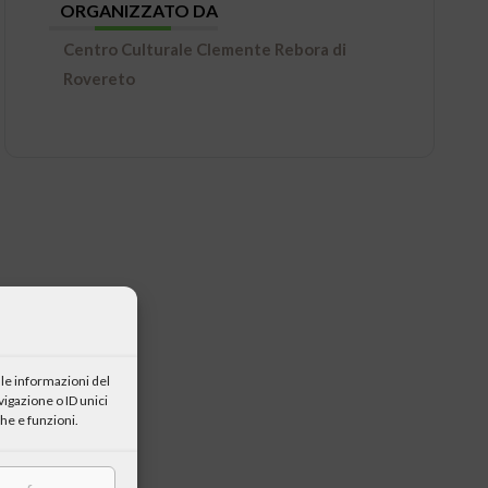
ORGANIZZATO DA
Centro Culturale Clemente Rebora di
Rovereto
le informazioni del
igazione o ID unici
he e funzioni.