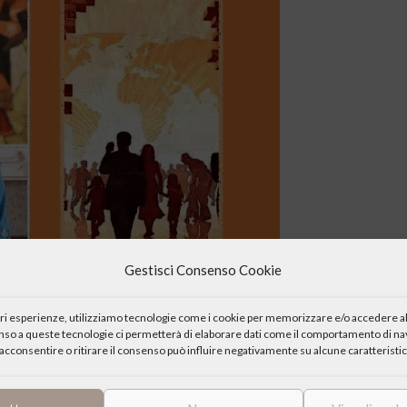
Gestisci Consenso Cookie
iori esperienze, utilizziamo tecnologie come i cookie per memorizzare e/o accedere al
enso a queste tecnologie ci permetterà di elaborare dati come il comportamento di nav
acconsentire o ritirare il consenso può influire negativamente su alcune caratteristic