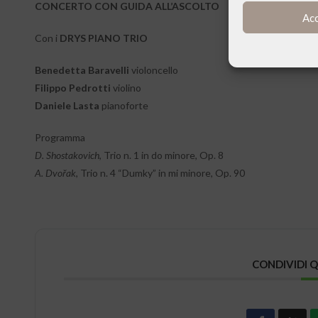
CONCERTO CON GUIDA ALL’ASCOLTO
Ac
Con i
DRYS PIANO TRIO
Benedetta Baravelli
violoncello
Filippo Pedrotti
violino
Daniele Lasta
pianoforte
Programma
D. Shostakovich
, Trio n. 1 in do minore, Op. 8
A. Dvořak
, Trio n. 4 “Dumky” in mi minore, Op. 90
CONDIVIDI 