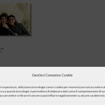
Gestisci Consenso Cookie
iori esperienze, utilizziamo tecnologie come i cookie per memorizzare e/o accedere al
enso a queste tecnologie ci permetterà di elaborare dati come il comportamento di nav
acconsentire o ritirare il consenso può influire negativamente su alcune caratteristic
o: