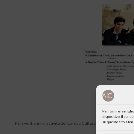
Per fornire le migl
dispositivo. Il cons
su questo sito. Non 
Per i vent’anni di attività del Centro Culturale Rebora di Roveret