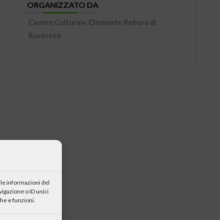
ORGANIZZATO DA
Centro Culturale Clemente Rebora di
Rovereto
le informazioni del
igazione o ID unici
he e funzioni.