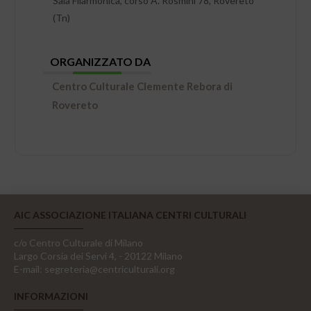
Sala Filarmonica, corso A. Rosmini 78, Rovereto
(Tn)
ORGANIZZATO DA
Centro Culturale Clemente Rebora di
Rovereto
AIC ASSOCIAZIONE ITALIANA CENTRI CULTURALI
c/o Centro Culturale di Milano
Largo Corsia dei Servi 4, - 20122 Milano
E-mail:
segreteria@centriculturali.org
INFORMAZIONI