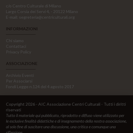
c/o Centro Culturale di Milano
Largo Corsia dei Servi 4, - 20122 Milano
E-mail:
segreteria@centriculturali.org
INFORMAZIONI
Chi siamo
Contattaci
Privacy Policy
ASSOCIAZIONE
Archivio Eventi
Per Associarsi
Fondi Legge n.124 del 4 agosto 2017
Copyright 2026 - AIC Associazione Centri Culturali - Tutti i diritti
riservati
Tutto il materiale qui pubblicato, riprodotto e diffuso viene utilizzato per
le esclusive finalità didattiche e di insegnamento della nostra associazione,
al solo fine di suscitare una discussione, una critica e comunque una
riflessione.