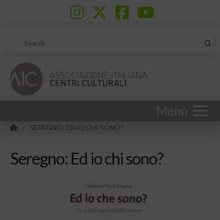
Sub
Search
Menù
HOME
SEREGNO: ED IO CHI SONO?
>
Seregno: Ed io chi sono?