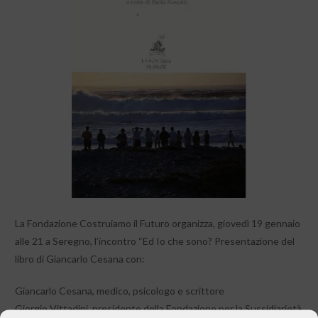
La Fondazione Costruiamo il Futuro organizza, giovedì 19 gennaio
alle 21 a Seregno, l’incontro “Ed Io che sono? Presentazione del
libro di Giancarlo Cesana con:
Giancarlo Cesana, medico, psicologo e scrittore
Giorgio Vittadini, presidente della Fondazione per la Sussidiarietà