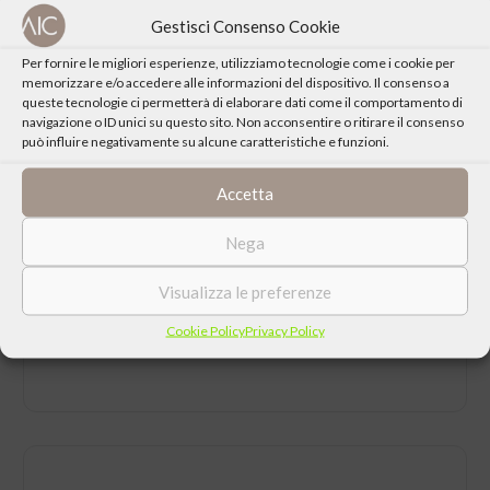
Pietro Modiano, presidente SEA
Gestisci Consenso Cookie
Maurizio Lupi, presidente Fondazione Costruiamo il Futuro
Per fornire le migliori esperienze, utilizziamo tecnologie come i cookie per
memorizzare e/o accedere alle informazioni del dispositivo. Il consenso a
queste tecnologie ci permetterà di elaborare dati come il comportamento di
navigazione o ID unici su questo sito. Non acconsentire o ritirare il consenso
può influire negativamente su alcune caratteristiche e funzioni.
Accetta
CONDIVIDI QUESTO EVENTO
Nega
Visualizza le preferenze
Cookie Policy
Privacy Policy