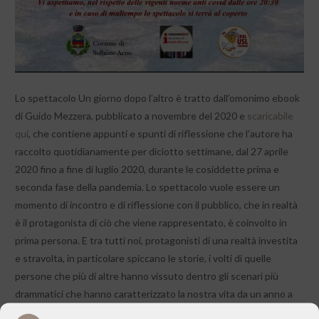
Lo spettacolo Un giorno dopo l’altro è tratto dall’omonimo ebook
di Guido Mezzera, pubblicato a novembre del 2020 e
scaricabile
qui
, che contiene appunti e spunti di riflessione che l’autore ha
raccolto quotidianamente per diciotto settimane, dal 27 aprile
2020 fino a fine di luglio 2020, durante le cosiddette prima e
seconda fase della pandemia. Lo spettacolo vuole essere un
momento di incontro e di riflessione con il pubblico, che in realtà
è il protagonista di ciò che viene rappresentato, è coinvolto in
prima persona. E tra tutti noi, protagonisti di una realtà investita
e stravolta, in particolare spiccano le storie, i volti di quelle
persone che più di altre hanno vissuto dentro gli scenari più
drammatici che hanno caratterizzato la nostra vita da un anno a
questa parte: tutto il personale sanitario e tutti coloro che