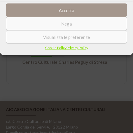
Accetta
LUOGO
Nega
Centro Internazionale di Studi Rosminiani, Villa
Ducale, corso Umberto I° 15, Stresa (VB)
Visualizza le preferenze
Cookie Policy
Privacy Policy
ORGANIZZATO DA
Centro Culturale Charles Peguy di Stresa
AIC ASSOCIAZIONE ITALIANA CENTRI CULTURALI
c/o Centro Culturale di Milano
Largo Corsia dei Servi 4, - 20122 Milano
E-mail:
segreteria@centriculturali.org