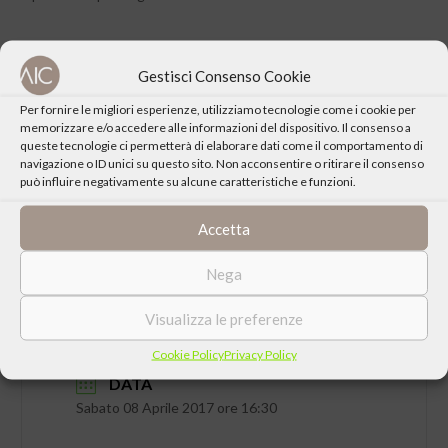
Gestisci Consenso Cookie
Per fornire le migliori esperienze, utilizziamo tecnologie come i cookie per
CONDIVIDI QUESTO EVENTO
memorizzare e/o accedere alle informazioni del dispositivo. Il consenso a
queste tecnologie ci permetterà di elaborare dati come il comportamento di
navigazione o ID unici su questo sito. Non acconsentire o ritirare il consenso
può influire negativamente su alcune caratteristiche e funzioni.
Accetta
Nega
Visualizza le preferenze
Cookie Policy
Privacy Policy
DATA
Sabato 08 Aprile 2017 ore 16:30