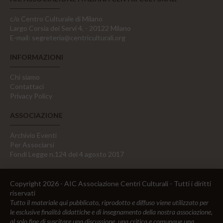
c/o Centro Culturale di Milano
Largo Corsia dei Servi 4, - 20122 Milano
E-mail:
segreteria@centriculturali.org
INFORMAZIONI
Chi siamo
Contattaci
Privacy Policy
ASSOCIAZIONE
Archivio Eventi
Per Associarsi
Fondi Legge n.124 del 4 agosto 2017
Copyright 2026 - AIC Associazione Centri Culturali - Tutti i diritti
riservati
Tutto il materiale qui pubblicato, riprodotto e diffuso viene utilizzato per
le esclusive finalità didattiche e di insegnamento della nostra associazione,
al solo fine di suscitare una discussione, una critica e comunque una