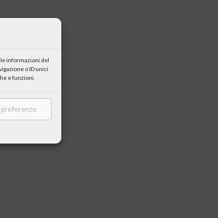
le informazioni del
igazione o ID unici
he e funzioni.
e preferenze