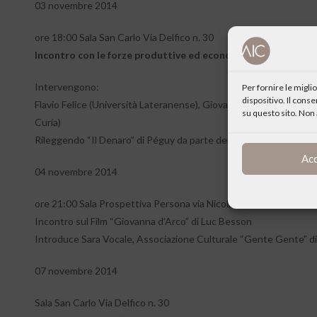
03 novembre 2014
ore 18:00 Sala San Carlo Via Delfico n. 30
Incontro con le forze produttive ed economiche “Non si guad
Intervengono:
Per fornire le migl
dispositivo. Il cons
Flavio Felice (Università Lateranense), Giovanni di Giosia (Union
su questo sito. Non 
Curia)
Rileggendo “Il Denaro” di Péguy da parte della Compagnia Teatra
Ac
04 novembre 2014
ore 21:00 Sala Prospettiva Persona via Nicola Palma n. 37
Incontro sul Film “Giovanna d’Arco” di Luc Besson
Introduce Sara Vocale, Associazione Culturale “Gente Gente” d
07 novembre 2014
Sala San Carlo Via Delfico n. 30