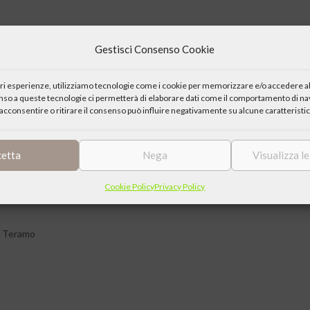
Gestisci Consenso Cookie
agnava; non si spendeva; e tutti vivevano”.
iori esperienze, utilizziamo tecnologie come i cookie per memorizzare e/o accedere al
enso a queste tecnologie ci permetterà di elaborare dati come il comportamento di nav
e degli Industriali di Teramo), Don Vinicio Di Donato (economo della
acconsentire o ritirare il consenso può influire negativamente su alcune caratteristic
le “Associazione l’Altro Cantiere”
cetta
Nega
Visualizza l
Cookie Policy
Privacy Policy
i Teramo