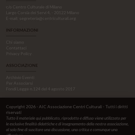
c/o Centro Culturale di Milano
Largo Corsia dei Servi 4, - 20122 Milano
E-mail:
segreteria@centriculturali.org
INFORMAZIONI
Chi siamo
Contattaci
Privacy Policy
ASSOCIAZIONE
Archivio Eventi
Per Associarsi
Fondi Legge n.124 del 4 agosto 2017
Copyright 2026 - AIC Associazione Centri Culturali - Tutti i diritti
riservati
Tutto il materiale qui pubblicato, riprodotto e diffuso viene utilizzato per
le esclusive finalità didattiche e di insegnamento della nostra associazione,
al solo fine di suscitare una discussione, una critica e comunque una