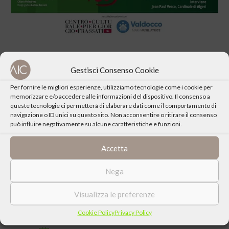
Gestisci Consenso Cookie
Per fornire le migliori esperienze, utilizziamo tecnologie come i cookie per
memorizzare e/o accedere alle informazioni del dispositivo. Il consenso a
CONDIVIDI QUESTO EVENTO
queste tecnologie ci permetterà di elaborare dati come il comportamento di
navigazione o ID unici su questo sito. Non acconsentire o ritirare il consenso
può influire negativamente su alcune caratteristiche e funzioni.
Accetta
Nega
Visualizza le preferenze
Cookie Policy
Privacy Policy