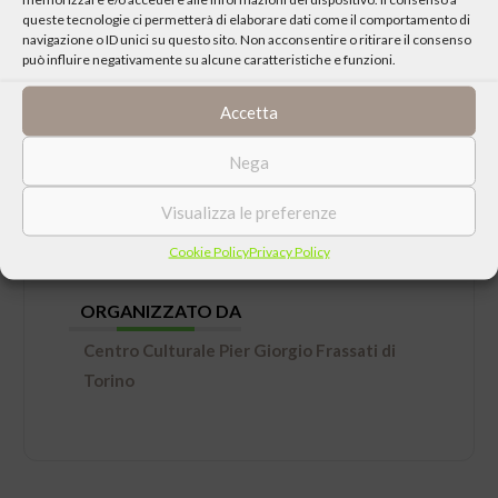
queste tecnologie ci permetterà di elaborare dati come il comportamento di
navigazione o ID unici su questo sito. Non acconsentire o ritirare il consenso
può influire negativamente su alcune caratteristiche e funzioni.
DATA
Accetta
Sabato 13 Settembre 2025 ore 21:00
Nega
LUOGO
Visualizza le preferenze
Orto Botanico (viale Mattioli, 25, Parco del
Valentino, Torino)
Cookie Policy
Privacy Policy
ORGANIZZATO DA
Centro Culturale Pier Giorgio Frassati di
Torino