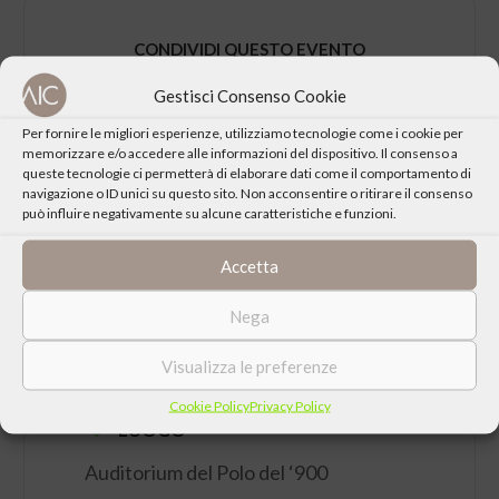
CONDIVIDI QUESTO EVENTO
Gestisci Consenso Cookie
Per fornire le migliori esperienze, utilizziamo tecnologie come i cookie per
memorizzare e/o accedere alle informazioni del dispositivo. Il consenso a
queste tecnologie ci permetterà di elaborare dati come il comportamento di
navigazione o ID unici su questo sito. Non acconsentire o ritirare il consenso
può influire negativamente su alcune caratteristiche e funzioni.
Accetta
Nega
DATA
Visualizza le preferenze
Lunedì 17 Febbraio 2025 ore 21:15
Cookie Policy
Privacy Policy
LUOGO
Auditorium del Polo del ‘900