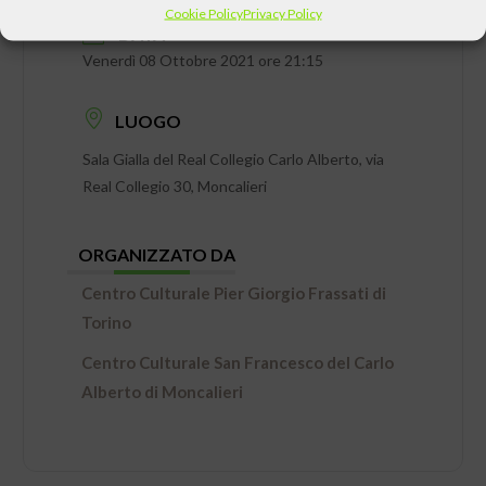
Cookie Policy
Privacy Policy
DATA
Venerdì 08 Ottobre 2021 ore 21:15
LUOGO
Sala Gialla del Real Collegio Carlo Alberto, via
Real Collegio 30, Moncalieri
ORGANIZZATO DA
Centro Culturale Pier Giorgio Frassati di
Torino
Centro Culturale San Francesco del Carlo
Alberto di Moncalieri