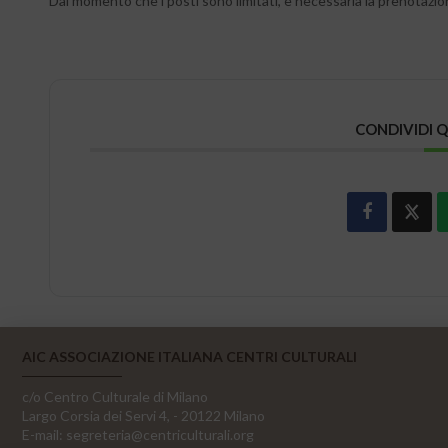
Dal momento che i posti sono limitati, è necessaria la prenotazi
CONDIVIDI 
AIC ASSOCIAZIONE ITALIANA CENTRI CULTURALI
c/o Centro Culturale di Milano
Largo Corsia dei Servi 4, - 20122 Milano
E-mail:
segreteria@centriculturali.org