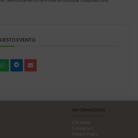
one, telefonicamente via e-mail (infopeople.to@gmail.com).
QUESTO EVENTO
INFORMAZIONI
Chi siamo
Contattaci
Privacy Policy