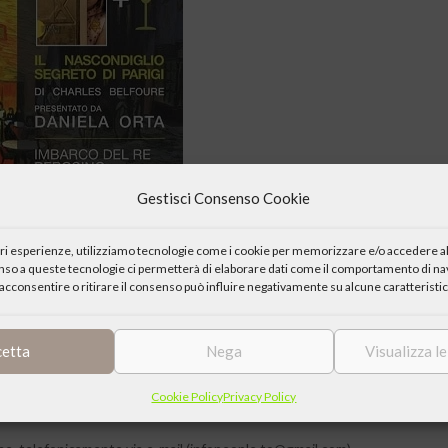
Gestisci Consenso Cookie
iori esperienze, utilizziamo tecnologie come i cookie per memorizzare e/o accedere al
enso a queste tecnologie ci permetterà di elaborare dati come il comportamento di nav
acconsentire o ritirare il consenso può influire negativamente su alcune caratteristic
er Giorgio Frassati” organizza la presentazione del libro “Il
cetta
Nega
Visualizza l
Cookie Policy
Privacy Policy
 testa, comprensivi di aperitivo a buffet).