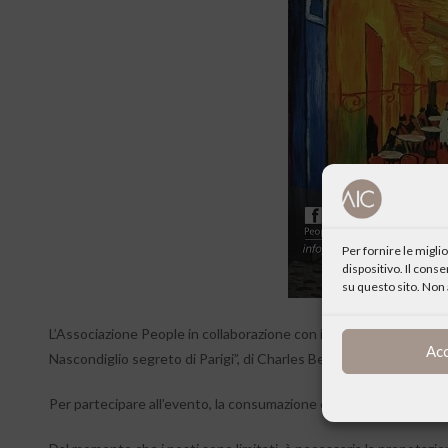
Per fornire le migl
dispositivo. Il cons
su questo sito. Non 
L’Associazione People in collaborazione con il Centro Culturale “Pi
Ac
Nascondiglio segreto di Parigi”, di Charles Belfoure.
Per partecipare all’evento, la consumazione è obbligatoria (12 € a