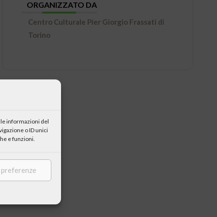
ORGANIZZATO DA
Centro Culturale Pier Giorgio Frassati di
Torino
le informazioni del
igazione o ID unici
he e funzioni.
e preferenze