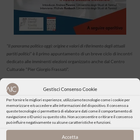
“Il panorama politico oggi: origine e valori di riferimento degli attuali
partiti politici”
è il primo appuntamento di un breve ciclo di incontri
dedicato alle imminenti elezioni organizzato anche dal Centro
Culturale “Pier Giorgio Frassati”.
Introduce
Gestisci Consenso Cookie
Cristina Zeni, I.I.S. Einstein di Torino
Per fornire le migliori esperienze, utilizziamo tecnologie come i cookie per
Interviene
memorizzare e/o accedere alle informazioni del dispositivo. Il consenso a
queste tecnologie ci permetterà di elaborare dati come il comportamento di
Giorgio Bruno, Liceo Valsalice di Torino
navigazione o ID unici su questo sito. Non acconsentire o ritirare il consenso
può influire negativamente su alcune caratteristiche e funzioni.
Accetta