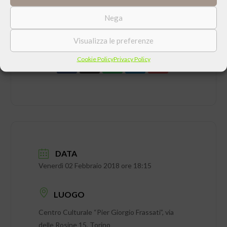
Nega
CONDIVIDI QUESTO EVENTO
Visualizza le preferenze
Cookie Policy
Privacy Policy
DATA
Venerdì 02 Febbraio 2018 ore 18:15
LUOGO
Centro Culturale “Pier Giorgio Frassati”, via
delle Rosine 15, Torino