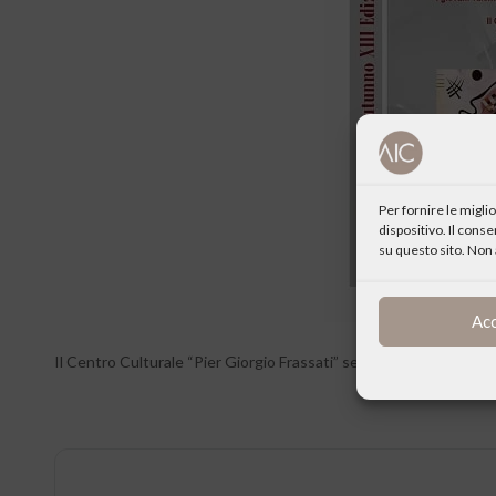
Per fornire le migl
dispositivo. Il cons
su questo sito. Non 
Ac
Il Centro Culturale “Pier Giorgio Frassati” segnala la XIII edizi