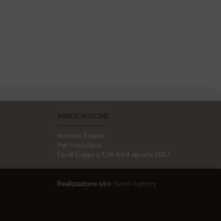
ASSOCIAZIONE
Archivio Eventi
Per Associarsi
Fondi Legge n.124 del 4 agosto 2017
Realizzazione sito:
Sweb Agency