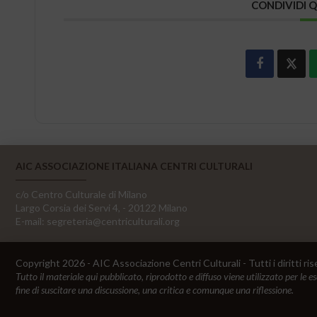
CONDIVIDI 
AIC ASSOCIAZIONE ITALIANA CENTRI CULTURALI
c/o Centro Culturale di Milano
Largo Corsia dei Servi 4, - 20122 Milano
E-mail:
segreteria@centriculturali.org
Copyright 2026 - AIC Associazione Centri Culturali - Tutti i diritti ris
Tutto il materiale qui pubblicato, riprodotto e diffuso viene utilizzato per le e
fine di suscitare una discussione, una critica e comunque una riflessione.