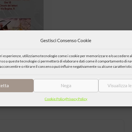
Gestisci Consenso Cookie
iori esperienze, utilizziamo tecnologie come i cookie per memorizzare e/o accedere al
enso a queste tecnologie ci permetterà di elaborare dati come il comportamento di nav
acconsentire o ritirare il consenso può influire negativamente su alcune caratteristic
cetta
Nega
Visualizza l
one della Rassegna d’Autunno, interamente dedicata al Pianoforte.
Cookie Policy
Privacy Policy