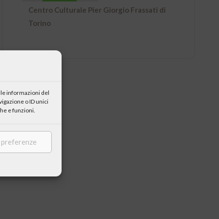
Centro Culturale Pier Giorgio Frassati di
Torino
le informazioni del
igazione o ID unici
he e funzioni.
e preferenze