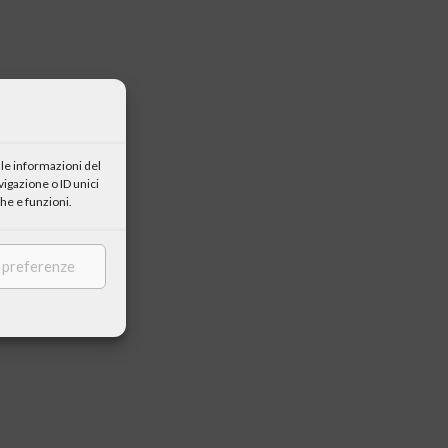
le informazioni del
igazione o ID unici
he e funzioni.
e preferenze