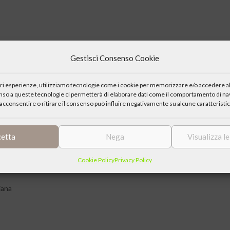
Gestisci Consenso Cookie
Parecchini)
iori esperienze, utilizziamo tecnologie come i cookie per memorizzare e/o accedere al
enso a queste tecnologie ci permetterà di elaborare dati come il comportamento di nav
ore K 138
acconsentire o ritirare il consenso può influire negativamente su alcune caratteristic
cetta
Nega
Visualizza l
Cookie Policy
Privacy Policy
iana