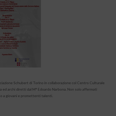
ciazione Schubert di Torino in collaborazione col Centro Culturale
ra ed archi diretti dal M° Edoardo Narbona. Non solo affermati
o a giovani e promettenti talenti.