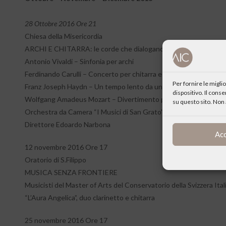
28 Ottobre 2016 Ore 21
Chiesa della Misericordia
ARCHI E CHITARRA: le corde che dialogano
Antonio Vivaldi – Sinfonia per archi
Ferdinando Carulli – Concerto per chitarra e archi (solista Diego 
Per fornire le migl
Franz Joseph Haydn – Un tempo lento da una sinfonia
dispositivo. Il cons
Wolfgang Amadeus Mozart – Divertimento per archi in Fa maggi
su questo sito. Non 
Orchestra da Camera “I Musici di San Grato”
Direttore Edoardo Narbona
Ac
12 novembre 2016 Ore 17
Oratorio di S.Filippo
MUSICA SENZA FRONTIERE
Musicisti del Master of Arts del Conservatorio della Svizzera Ital
“L’Aura Angelica”, duo clarinetto e chitarra
25 novembre 2016 Ore 17