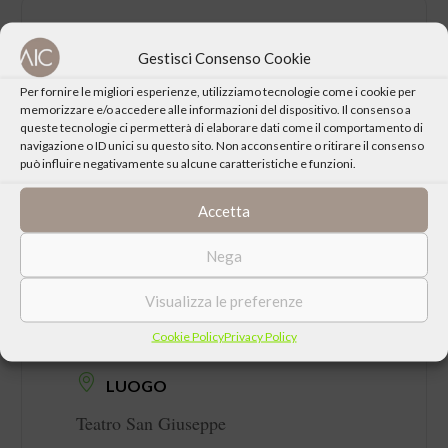
CONDIVIDI QUESTO EVENTO
Gestisci Consenso Cookie
Per fornire le migliori esperienze, utilizziamo tecnologie come i cookie per
memorizzare e/o accedere alle informazioni del dispositivo. Il consenso a
queste tecnologie ci permetterà di elaborare dati come il comportamento di
navigazione o ID unici su questo sito. Non acconsentire o ritirare il consenso
può influire negativamente su alcune caratteristiche e funzioni.
Accetta
Nega
Visualizza le preferenze
DATA
Giovedì 02 Ottobre 2025 ore 21:15
Cookie Policy
Privacy Policy
LUOGO
Teatro San Giuseppe