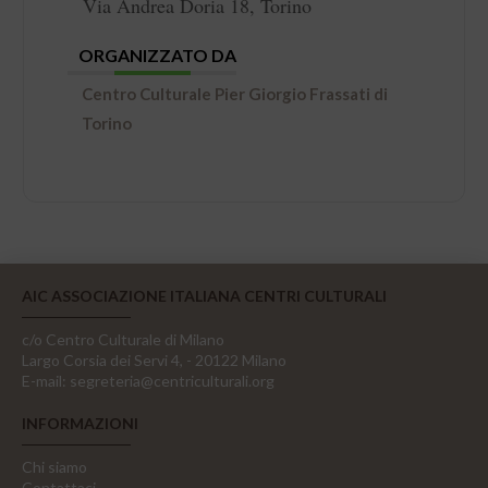
Via Andrea Doria 18, Torino
ORGANIZZATO DA
Centro Culturale Pier Giorgio Frassati di
Torino
AIC ASSOCIAZIONE ITALIANA CENTRI CULTURALI
c/o Centro Culturale di Milano
Largo Corsia dei Servi 4, - 20122 Milano
E-mail:
segreteria@centriculturali.org
INFORMAZIONI
Chi siamo
Contattaci