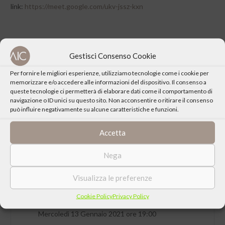
link:
https://meet.google.com/ukv-jssz-kxn
Gestisci Consenso Cookie
CONDIVIDI QUESTO EVENTO
Per fornire le migliori esperienze, utilizziamo tecnologie come i cookie per
memorizzare e/o accedere alle informazioni del dispositivo. Il consenso a
queste tecnologie ci permetterà di elaborare dati come il comportamento di
navigazione o ID unici su questo sito. Non acconsentire o ritirare il consenso
può influire negativamente su alcune caratteristiche e funzioni.
Accetta
Nega
Visualizza le preferenze
Cookie Policy
Privacy Policy
DATA
Mercoledì 13 Gennaio 2021 ore 19:00