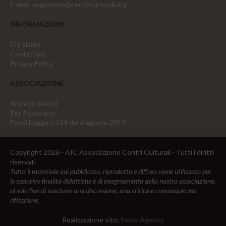
E-mail:
segreteria@centriculturali.org
INFORMAZIONI
Chi siamo
Contattaci
Privacy Policy
ASSOCIAZIONE
Archivio Eventi
Per Associarsi
Fondi Legge n.124 del 4 agosto 2017
Copyright 2026 - AIC Associazione Centri Culturali - Tutti i diritti
riservati
Tutto il materiale qui pubblicato, riprodotto e diffuso viene utilizzato per
le esclusive finalità didattiche e di insegnamento della nostra associazione,
al solo fine di suscitare una discussione, una critica e comunque una
riflessione.
Realizzazione sito:
Sweb Agency